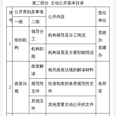
第二部分 主动公开基本目录
公开类别及事项
序
责任
公开内容
号
单位
一级
二级
领导分
党政
机构领导及分工情况
工
组织机
办
1
构
党建
机构职
机构设置及主要职能情况
办
能
政策解
相关政策法规的解读材料
读
政策法
规范性
街道制发的各类规范性文
各部
2
规
文件
件
室
其他文
其他需要主动公开的文件
件