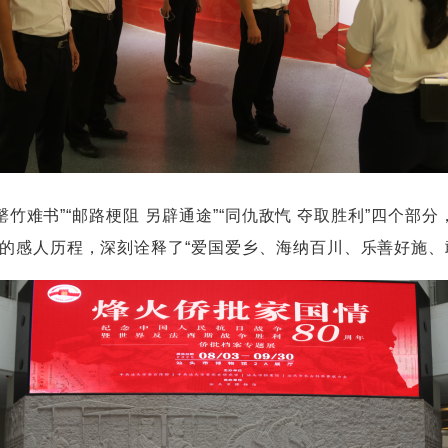
罄竹难书”“邮路梗阻 另辟通途”“同仇敌忾 夺取胜利”四个
的感人历程，深刻诠释了“爱国爱乡、海纳百川、乐善好施、