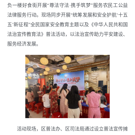
负一楼
好食街
开展
“尊法守法
·
携手筑梦”服务农民工公益
法律服务行动。现场同步开展
“
统筹发展和安全
护航
ʻ
十五
五
ʼ
新征程
”
全民国家安全教育
主题
以及《中华人民共和国
法治宣传教育法》
普法活动，以法治宣传助力平安建设、
服务经济发展。
活动现场，区普法办、区司法局通过设立普法宣传摊