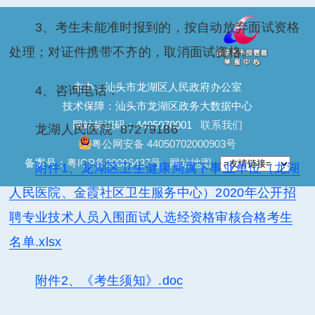
3、考生未能准时报到的，按自动放弃面试资格
处理；对证件携带不齐的，取消面试资格。
主办：汕头市龙湖区人民政府办公室
4、咨询电话：
技术保障：汕头市龙湖区政务大数据中心
网站标识码：4405070001
联系我们
龙湖人民医院 87279186
粤公网安备 44050702000903号
备案号：
粤ICP备20006437号
网站地图
附件1、龙湖区卫生健康局属下事业单位（龙湖
人民医院、金霞社区卫生服务中心）2020年公开招
聘专业技术人员入围面试人选经资格审核合格考生
名单.xlsx
附件2、《考生须知》.doc