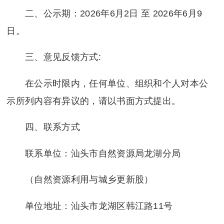
1.本项目属“三旧”改造项目。
二、公示期：2026年6月2日 至 2026年6月9
日。
2.规划用地性质：二类住宅用地/商业
三、意见反馈方式:
设施用地（R21/B1/B2兼容R22），实
在公示时限内，任何单位、组织和个人对本公
米，1.0＜容积率≤4.5（其中，1.0＜住
示所列内容有异议的，请以书面方式提出。
5）。
四、联系方式
备注：
3.开发改造期限：签订出让合同之日
联系单位：汕头市自然资源局龙湖分局
之日起3年内竣工。
（自然资源利用与城乡更新股）
单位地址：汕头市龙湖区韩江路11号
4.土地使用年限：住宅用地70年，商