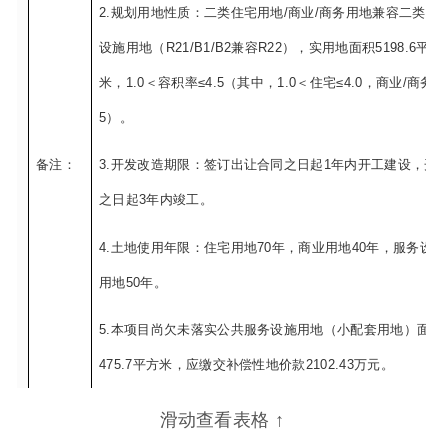
北侧
土地面
出让年
积
0.51986
70年
限
(公顷)
受让单
汕头天阳模具有限公司
位
滑动查看表格 ↑