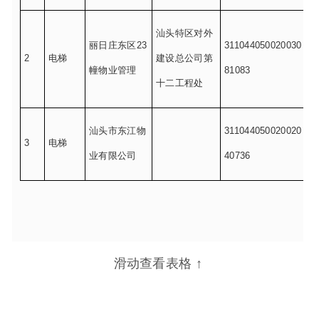
设备
序
使用单位
产权单位
号
种类
滑动查看表格 ↑
汕头市丹霞庄
3