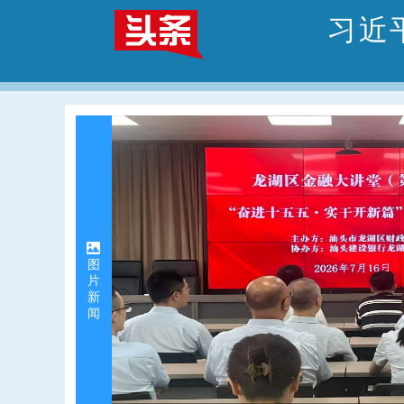
习近
图
片
新
闻