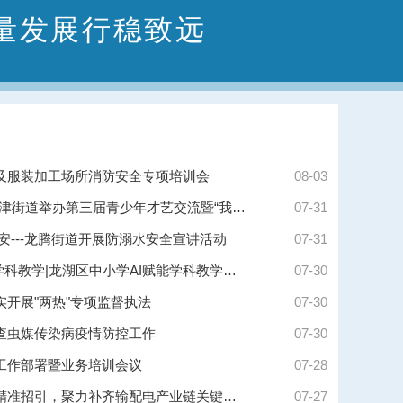
量发展行稳致远
及服装加工场所消防安全专项培训会
08-03
流年作赋·青春逐光——新津街道举办第三届青少年才艺交流暨“我在新时代文明实践中心过暑假”系列活动
07-31
安---龙腾街道开展防溺水安全宣讲活动
07-31
落实全口径帮扶 赋能AI+学科教学|龙湖区中小学AI赋能学科教学培训顺利完成
07-30
开展"两热"专项监督执法
07-30
查虫媒传染病疫情防控工作
07-30
工作部署暨业务培训会议
07-28
龙湖区：深汕联动赴常州精准招引，聚力补齐输配电产业链关键环节
07-27