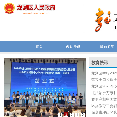
首页
教育快讯
最新通知
教育快讯
龙湖区举行202
落实全口径帮扶 
龙湖区2026年
【法治护万家】检
案例亮相中国教
区委教育工委召开
深圳市坪山区第
1
2
3
4
5