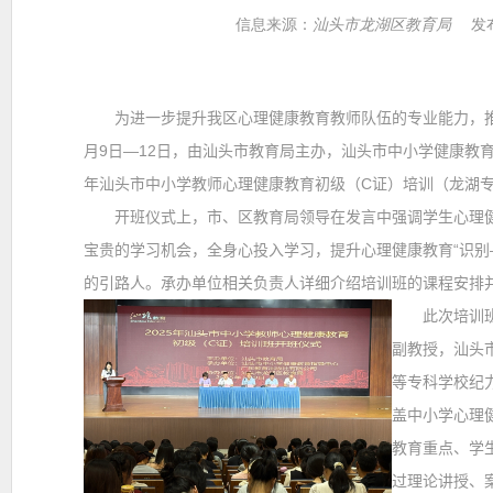
信息来源：
汕头市龙湖区教育局
发布
为
进
一步提升我区心理健康教育教师队伍的专业能力，
月
9
日—
12
日，由汕头市教育局主办，汕头市中小学健康教
年汕头市中小学教师心理健康教育初级（
C
证）培训（龙湖
开班仪式上，市、区教育局领导在发言中强调学生心理
宝贵的学习机会，全身心投入学习，提升心理健康教育“识别
的引路人。承办单位相关负责人详细介绍培训班的课程安排
此次培训
副教授，汕头
等专科学校纪
盖中小学心理
教育重点、学
过理论讲授、