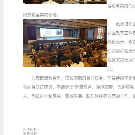
理论与实践的
用奠定坚实的基础。
此次培训
湖区教育工作
纷纷表示
，将
动探索心理健
理及家校社协
力。
心理健康教育是一项长期而艰巨的任务，需要持续不断
化心育队伍建设，不断健全“健康教育、监测预警、咨询服务
入、危机排查和阻控、家校沟通、联防联控等方面的工作，
相关附件
关联稿件