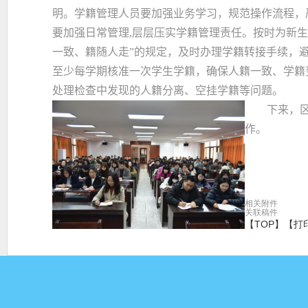
明。学籍管理人员要加强业务学习，规范操作流程，
要加强日常管理
,
层层压实学籍管理责任。按时为新生
一致、籍随人走”的规定，及时办理学籍转接手续，
至少每学期核准一次学生学籍，确保人籍一致、学籍
处理检查中发现的人籍分离、空挂学籍等问题。
下来，区教
作。
相关附件
关联稿件
【TOP】
【
打