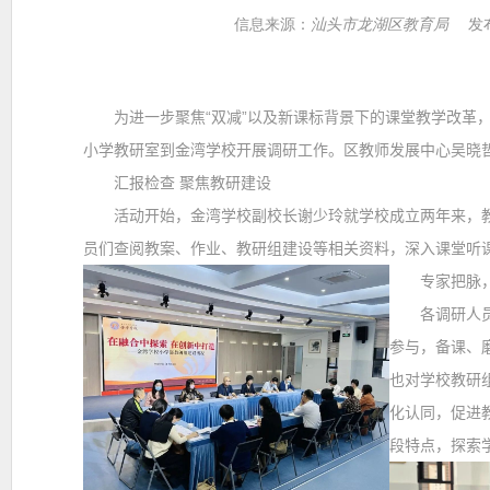
信息来源：
汕头市龙湖区教育局
发布
为进一步聚焦“双减”以及新课标背景下的课堂教学改革，
小学教研室到金湾学校开展调研工作。区教师发展中心吴晓
汇报检查 聚焦教研建设
活动开始，金湾学校副校长谢少玲就学校成立两年来，教
员们查阅教案、作业、教研组建设等相关资料，深入课堂听
专家把脉，
各调研人员对
参与，备课、
也对学校教研
化认同，促进
段特点，探索