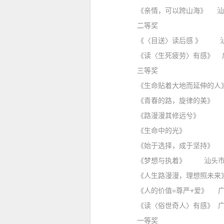
《亲情，可以跨山海》 汕头市
二等奖
《〈目送〉读后感 》 汕头
《读〈生死疲劳〉有感》 广
三等奖
《生命贴着大地而延伸的人》
《青春的路，旋律的美》 
《路漫漫其修远兮》 汕头
《生命中的光》 汕头市谢
《始于选择，成于坚持》 汕
《梦想与执着》 汕头市龙湖
《人生路漫漫，理想照未来》 
《人的价值
=
尊严
+
爱》 广
《读〈俗世奇人〉有感》 广东
一等奖