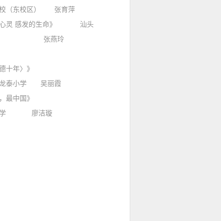
学校（东校区） 张育萍
心灵 感发的生命》 汕头
中学 张燕玲
〈留德十年〉》
区龙泰小学 吴丽霞
词曲，最中国》
鸥中学 廖洁璇