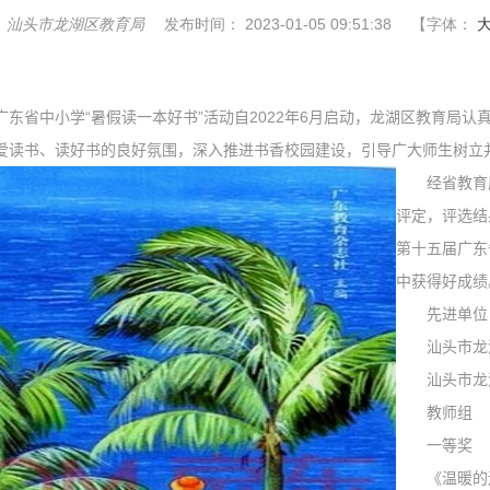
：
汕头市龙湖区教育局
发布时间：
2023-01-05 09:51:38
【字体：
省中小学“暑假读一本好书”活动自2022
年
6
月启动，龙湖区教育局认
爱读书、读好书的良好氛围，深入推进书香校园建设，引导广大师生树立
经省教育厅
评定，评选结
第十五届广东
中获得好成绩
先进单位
汕头市龙湖
汕头市龙
教师组
一等奖
《温暖