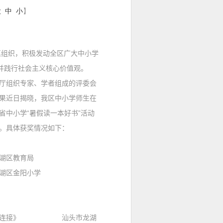
大
中
小
】
真组织，积极发动全区广大中小学
并践行社会主义核心价值观。
组织专家、学者组成的评委会
果近日揭晓，我区中小学师生在
省中小学“暑假读一本好书”活动
。具体获奖情况如下：
区教育局
湖区金阳小学
的连接》 汕头市龙湖