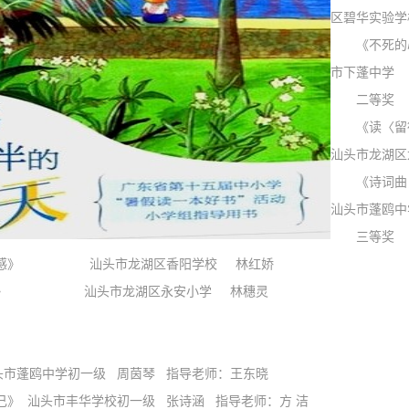
区碧华实验
《不死的
市下蓬
二等奖
《读
汕头市龙湖
《诗
汕头市蓬
三等奖
后感》 汕头市龙湖区香阳学校 林红娇
开》 汕头市龙湖区永安小学 林穗灵
中学初一级 周茵琴 指导老师：王东晓
 汕头市丰华学校初一级 张诗涵 指导老师：方 洁