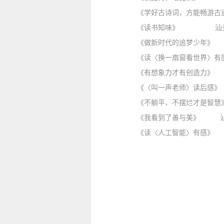
《学好古诗词，方能畅游古迹》
《读书知味》 汕头市龙湖
《做新时代的追梦少年》 汕
《读〈换一扇窗看世界〉有感》
《有想象力才有创造力》 汕
《〈叫一声老师〉读后感》 汕
《不躺平、不摆烂才是智慧》 
《我看到了善与美》 汕头市
《读〈人工智能〉有感》 汕