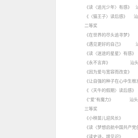
《读〈追光少年〉有感》 汕
《〈猫王子〉读后感》 汕头
二等奖
《在世界的尽头追寻梦》 汕
《遇见更好的自己》 汕头市
《读〈迷途的星星〉有感》 
《永不言弃》 汕头市龙湖
《因为爱与宽容而改变》 汕
《让自强的种子在心中生根发芽
《〈天牛的假期〉读后感》 
《“爱”有魔力》 汕头市龙
三等奖
《小秧苗儿迎风长》 汕头市
《读〈梦想启航中国共产党创立
《读史诗，增见识》 汕头市