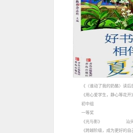
《〈谁动了我的奶酪〉读
《用心爱学生，静心等花
初中组
一等奖
《光与影》 汕头市蓬鸥
《跨越阶级，成为更好的自己》