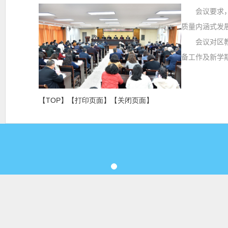
会议要求，全
质量内涵式发
会议对区教
备工作及新学
【TOP】
【
打印页面
】【
关闭页面
】
主办：汕头市龙湖区人民政府办公室 承办：汕头
粤公网安备 44050702000903号
备