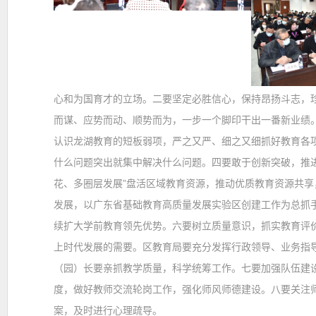
心和为国育才的立场。
二要
坚定必胜信心，保持昂扬斗志，珍
而谋、应势而动、顺势而为，一步一个脚印干出一番新业绩
认识龙湖教育的短板弱项，严之又严、细之又细抓好教育各
什么问题突出就集中解决什么问题。
四要
敢于创新突破，推
花、多圈层发展”盘活区域教育资源，推动优质教育资源共
发展，以广东省基础教育高质量发展实验区创建工作为总抓
续扩大学前教育领先优势。
六要
树立质量意识，抓实教育评
上时代发展的需要。区教育局要充分发挥行政领导、业务指
（园）长要亲抓教学质量，科学统筹工作。
七要
加强队伍建
度，做好教师交流轮岗工作，强化师风师德建设。
八要
关注
案，及时进行心理疏导。