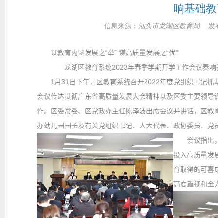
响基础教
信息来源：
汕头市龙湖区教育局
发布
以教育内涵发展之“举” 谋高质量发展之“优”
——
龙湖区教育系统
2023
年春季学期开学工作会议奏响
1
月
31
日下午，区教育系统召开
2022
年度党组织书记抓
会议传达贯彻广东省高质量发展大会精神以及区委主要领导
作。区委常委、区党政办主任陈泽波出席会议并讲话，区教
办幼儿园园长及有关党组织书记、人大代表、政协委员、党
会议指出，春
投入高质量发
育取得的可喜
高度重视和全