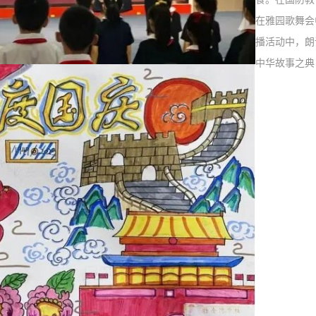
在雅园歌舞会
播活动中，朗
中华故事之典