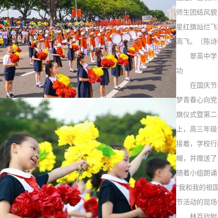
师生团结风貌
星红旗灿烂飞
高飞。（陈诗
翠英中学
功
在国庆节来
梦青春心向党
旗仪式暨第二
上，高三年级
接着，学校行
帽，并赠送了
随着小组朗诵
“我和我的祖
节活动的现场
林百欣附