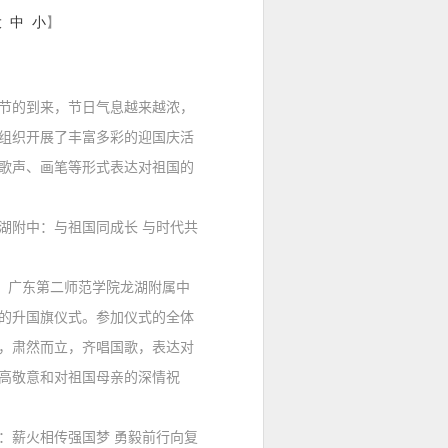
大
中
小
】
的到来，节日气息越来越浓，
组织开展了丰富多彩的迎国庆活
歌声、画笔等形式表达对祖国的
湖附中：与祖国同成长 与时代共
，广东第二师范学院龙湖附属中
的升国旗仪式。参加仪式的全体
，肃然而立，齐唱国歌，表达对
高敬意和对祖国母亲的深情祝
：
薪火相传强国梦 勇毅前行向复