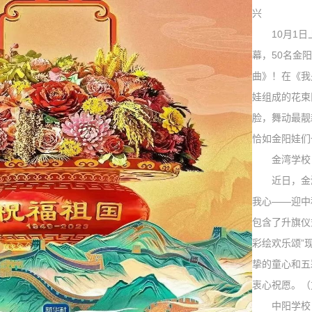
兴
10
月
1
日
幕，
50
名金阳
曲》！在《我
娃组成的花束
脸，舞动最靓
恰如金阳娃们
金湾学校
近日，金湾
我心——迎中
包含了升旗仪
彩绘欢乐颂”
挚的童心和五
衷心祝愿。（
中阳学校