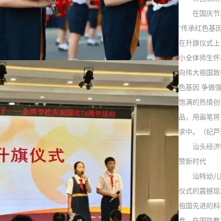
在国庆节来
“传承红色基
在升旗仪式上
小全体师生怀
向伟大祖国致
色基因 争做
饱满的热情创
品，用画笔将
求中。（纪芦
汕头经济
赞新时代
汕特幼儿园
仪式的震撼现
祖国先进的科
食。在国防教