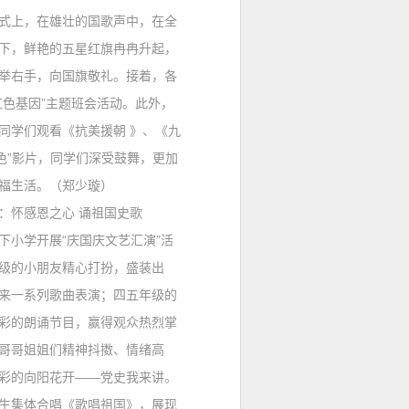
上，在雄壮的国歌声中，在全
下，鲜艳的五星红旗冉冉升起，
举右手，向国旗敬礼。接着，各
红色基因”主题班会活动。此外，
同学们观看《抗美援朝 》、《九
色”影片，同学们深受鼓舞，更加
福生活。（郑少璇）
：
怀感恩之心 诵祖国史歌
小学开展“庆国庆文艺汇演”活
级的小朋友精心打扮，盛装出
来一系列歌曲表演；四五年级的
彩的朗诵节目，赢得观众热烈掌
哥哥姐姐们精神抖擞、情绪高
彩的向阳花开——党史我来讲。
生集体合唱《歌唱祖国》，展现