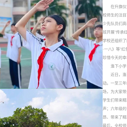
在升旗仪式
校师生的注目
少先队员们高
班开展“传承
学校还组织了
·
一八》等“红
珍惜今天的幸
渔下小学
近日，渔下
动。一至三年
场，为大家带
学生们带来精
声；六年级的
昂、带来了精
最后，全校师