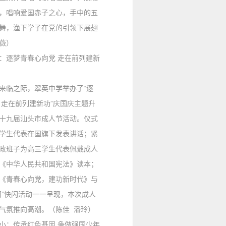
，唱响爱国赤子之心，手中的五
舞，渔下学子在党的引领下展翅
薇）
：
逐梦青春心向党 走在前列建新
临之际，翠英中学举办了“逐
 走在前列建新功”庆国庆主题升
十九届汕头市成人节活动。仪式
学生代表在国旗下发表讲话；紧
政班子为高三学生代表佩戴成人
《中华人民共和国宪法》读本；
《青春心向党，建功新时代》与
国”快闪活动一一呈现，本次成人
气氛推向高潮。（陈佳 潘玲）
小
：
传承红色基因 争做强国少年