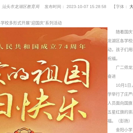
：
汕头市龙湖区教育局
发布时间：
2023-10-07 15:28:58
【字体：
学校多形式开展“迎国庆”系列活动
随着国庆节
龙湖区各学校
动，孩子们用
祝福。
广二师龙
奋进
10
月
1
日
学举行了庄严
人员面向国旗
五星红旗的崇
福。（彭扬）
金阳小学