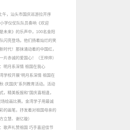
上午，汕头市国庆巡游拉开序
小学仪仗队队员奏响《欢迎
是未来》的乐声中，
100
名金阳
队闪亮登场。他们扬着灿烂的笑
新时代！那抹涌动着的中国红，
一片赤诚的爱国心！（王梓烨）
：
明月系深情 祖国在我心
学校开展“明月系深情 祖国在
秋
·
庆国庆”系列教育活动。活动
式，精美板报和“国庆喜相逢，
现场绘画比赛。金湾学子用最诚
彩的画笔，抒发着对祖国母亲的
方立慧、谢亿璇）
：
歌声礼赞祖国 巧手喜迎佳节