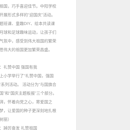
国，巧手喜迎佳节。中阳学校
开展形式多样的“迎国庆”活动。
题班课、童趣
DIY
、绘本共读课
月球和足球趣味运动，让孩子们
气氛中，感受到伟大祖国的繁荣
愿伟大的祖国更加繁荣昌盛。
：
礼赞中国 强国有我
小学举行了“礼赞中国，强国
育系列活动。 活动分为“与国旗合
祖国”和“国庆主题板报”三个部分。
湃，怀着向党之心，寄爱国之
梦，让爱国的种子更深刻地扎根
树丽）
：
踔厉奋发 礼赞祖国