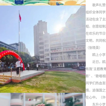
歌声礼赞祖
组织全体同学
活动包含了主
程、创意绘制
在欢乐的节日
文明，共同祝
（张晓英）
鸥上小学
近日，鸥上
有我”主题教
影” 、“歌唱
同学们热血澎
情，追强国之
在心中。（许
东升小学