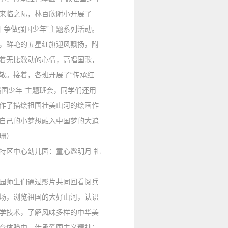
临之际，林百欣附小开展了
因 争做强国少年”主题系列活动。
，鲜艳的五星红旗迎风飘扬，附
着无比激动的心情，高唱国歌，
敬。接着，各班开展了“传承红
强国少年”主题班会，同学们还用
作了描绘祖国壮美山河的绘画作
自己的小梦想融入中国梦的大追
珊）
特区中心幼儿园
：
童心邀明月 礼
师生们通过影片共同回看阅兵
场，浏览祖国的大好山河，认识
学技术，了解风味多样的中华美
育体验中，传承爱国主义精神；