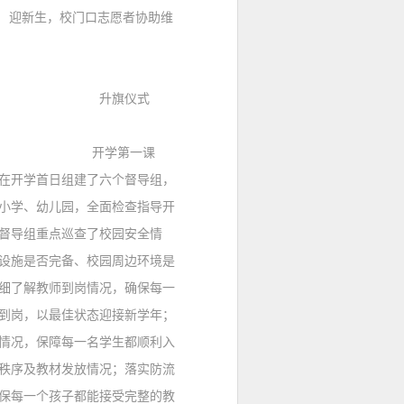
迎新生，
校门口志愿者协助维
旗仪式
学第一课
开学首日组建了六个督导组，
小学、幼儿园，全面检查指导开
督导组重点巡查了校园安全情
设施是否完备、校园周边环境是
细了解教师到岗情况，确保每一
到岗，以最佳状态迎接新学年；
情况，保障每一名学生都顺利入
秩序及教材发放情况；落实防流
保每一个孩子都能接受完整的教