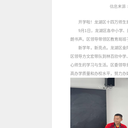
信息来源
开学啦！
龙湖区十四万师生
9
月
1
日，龙湖区各中小学、
朗书声。区领导带领区教育局班
新学年，新亮点。龙湖区金阳
区领导方文宏带队到林百欣中学
心师生的学习与生活。区委领导
高办学质量和办校水平，努力办