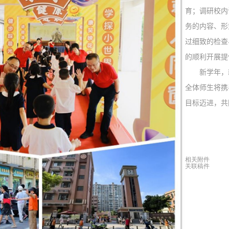
育；调研校内
务的内容、形
过细致的检查
的顺利开展提
新学年，新
全体师生将携
目标迈进，共
相关附件
关联稿件