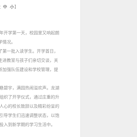
大
中
小
】
年开学第一天，校园里又响起朗
学情况。
了第一批入读学生。开学首日，
走进教室与孩子们亲切交谈，关
断加强队伍建设和学校管理，提
悬碧宇，满园热闹溢欢声。龙湖
组织了开学仪式，通过庄重的升
人心的校长致辞以及精彩纷呈的
引导学生们迅速调整状态，以饱
投入到新学期的学习生活中。