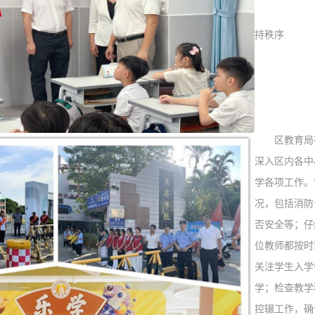
持秩序
升
开
区教育局在
深入区内各中
学各项工作。
况，包括消防
否安全等；仔
位教师都按时
关注学生入学
学；检查教学
控辍工作，确