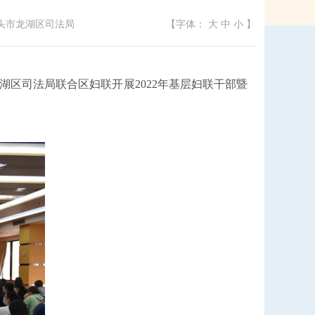
头市龙湖区司法局
【字体：
大
中
小
】
湖区司法局联合区妇联开展2022年基层妇联干部暨