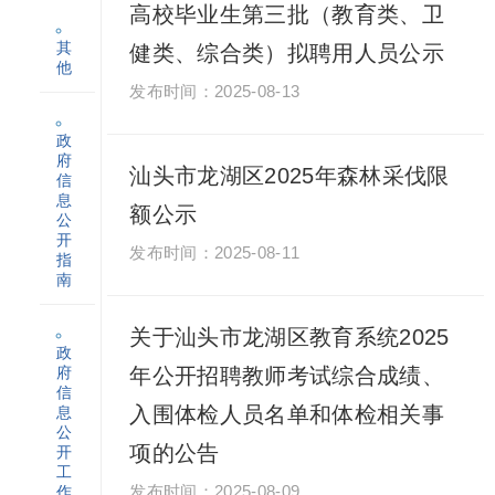
高校毕业生第三批（教育类、卫
其
健类、综合类）拟聘用人员公示
他
2025-08-13
政
府
汕头市龙湖区2025年森林采伐限
信
息
额公示
公
开
2025-08-11
指
南
关于汕头市龙湖区教育系统2025
政
府
年公开招聘教师考试综合成绩、
信
入围体检人员名单和体检相关事
息
公
项的公告
开
工
作
2025-08-09