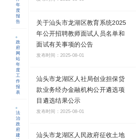
年
度
报
告
关于汕头市龙湖区教育系统2025
年公开招聘教师面试人员名单和
政
面试有关事项的公告
府
网
2025-08-01
站
年
度
工
汕头市龙湖区人社局创业担保贷
作
报
款业务经办金融机构公开遴选项
表
目遴选结果公示
2025-08-01
法
治
政
府
汕头市龙湖区人民政府征收土地
建