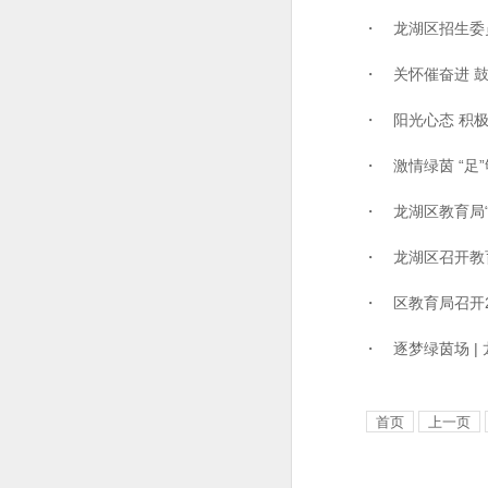
・ 龙湖区招生委员会
・ 关怀催奋进 鼓励
・ 阳光心态 积极人
・ 激情绿茵 “足”
・ 龙湖区教育局“
・ 龙湖区召开教育
・ 区教育局召开20
・ 逐梦绿茵场 | 
首页
上一页