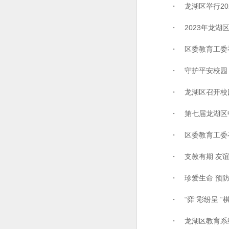
・ 龙湖区举行202
・ 2023年龙湖
・ 区委教育工委举
・ 守护平安校园｜
・ 龙湖区召开校
・ 第七届龙湖区
・ 区委教育工委召
・ 支教有期 友谊长
・ 珍爱生命 预防溺
・ “弈”彩纷呈 “棋”
・ 龙湖区教育系统